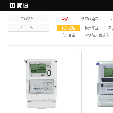
产品属性：
全部
三相四线电表
三
厂 家：
长沙威胜
杭州华立
深
杭州百富
深圳航天泰瑞杰