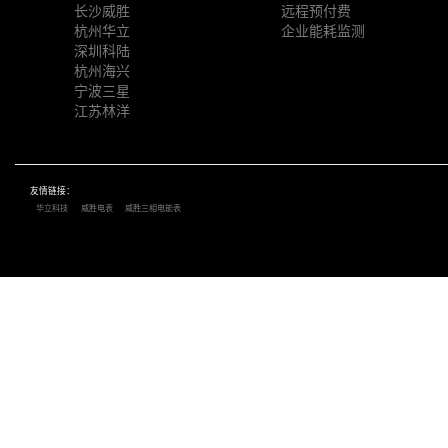
长沙威胜
远程预付费
杭州华立
企业能耗监测
深圳科陆
杭州海兴
宁波三星
江苏林洋
友情链接：
华立科技
威胜电表
威胜三相电能表